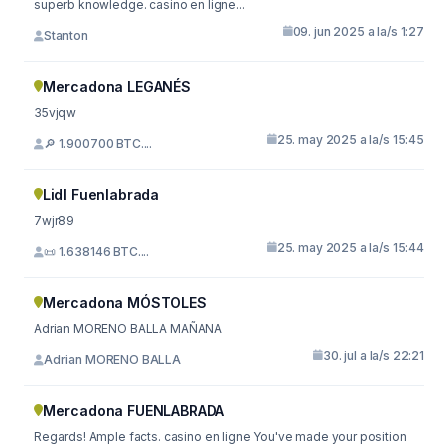
superb knowledge. casino en ligne...
09. jun 2025 a la/s 1:27
Stanton
Mercadona LEGANÉS
35vjqw
25. may 2025 a la/s 15:45
🔎 1.900700 BTC....
Lidl Fuenlabrada
7wjr89
25. may 2025 a la/s 15:44
📜 1.638146 BTC....
Mercadona MÓSTOLES
Adrian MORENO BALLA MAÑANA
30. jul a la/s 22:21
Adrian MORENO BALLA
Mercadona FUENLABRADA
Regards! Ample facts. casino en ligne You've made your position