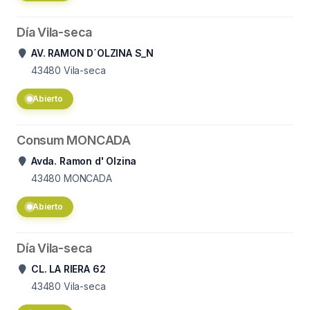
Día Vila-seca
AV. RAMON D´OLZINA S_N
43480
Vila-seca
Abierto
Consum MONCADA
Avda. Ramon d' Olzina
43480
MONCADA
Abierto
Día Vila-seca
CL. LA RIERA 62
43480
Vila-seca