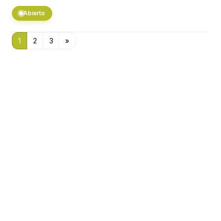
Abierto
1
2
3
»