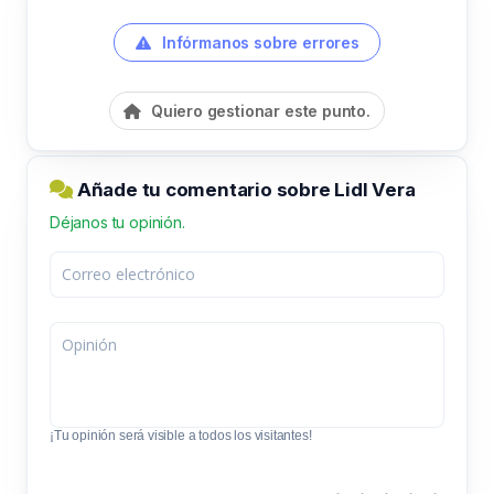
Infórmanos sobre errores
Quiero gestionar este punto.
Añade tu comentario sobre Lidl Vera
Déjanos tu opinión.
¡Tu opinión será visible a todos los visitantes!