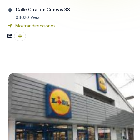
Calle Ctra. de Cuevas 33
04620
Vera
Mostrar direcciones