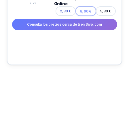
Online
Yuca
5,89 €
2,89 €
8,90 €
Consulta los precios cerca de ti en Sivix.com