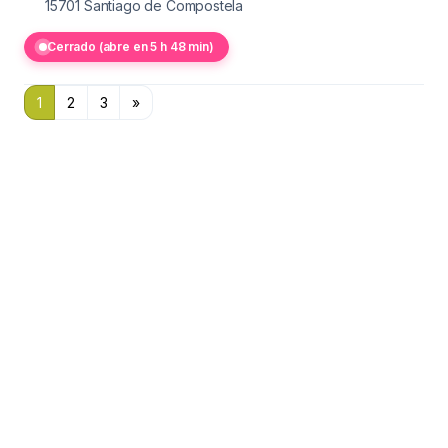
15701
Santiago de Compostela
Cerrado (abre en 5 h 48 min)
1
2
3
»