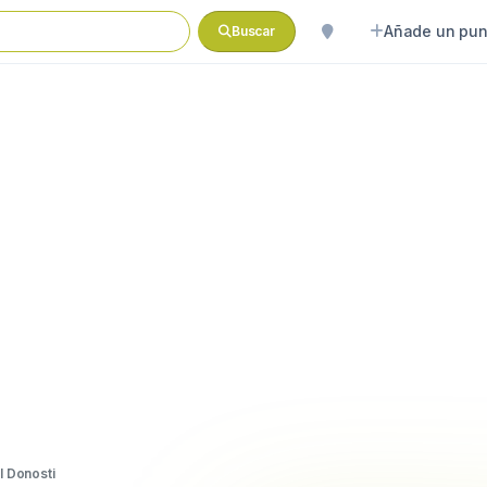
Añade un pun
Buscar
l Donosti