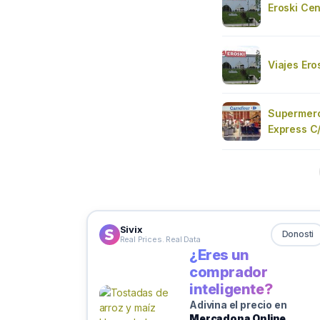
Eroski Cen
Viajes Ero
Supermerc
Express C
Sivix
Donosti
Real Prices. Real Data
¿Eres un
comprador
inteligente?
Adivina el precio en
Mercadona Online