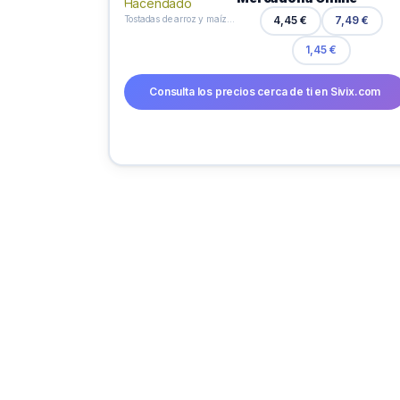
Tostadas de arroz y maíz Hacendado
4,45 €
7,49 €
1,45 €
Consulta los precios cerca de ti en Sivix.com