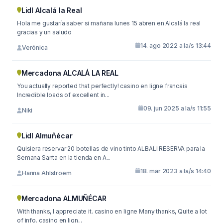
Lidl Alcalá la Real
Hola me gustaría saber si mañana lunes 15 abren en Alcalá la real
gracias y un saludo
14. ago 2022 a la/s 13:44
Verónica
Mercadona ALCALÁ LA REAL
You actually reported that perfectly! casino en ligne francais
Incredible loads of excellent in...
09. jun 2025 a la/s 11:55
Niki
Lidl Almuñécar
Quisiera reservar 20 botellas de vino tinto ALBALI RESERVA para la
Semana Santa en la tienda en A...
18. mar 2023 a la/s 14:40
Hanna Ahlstroem
Mercadona ALMUÑÉCAR
With thanks, I appreciate it. casino en ligne Many thanks, Quite a lot
of info. casino en lign...