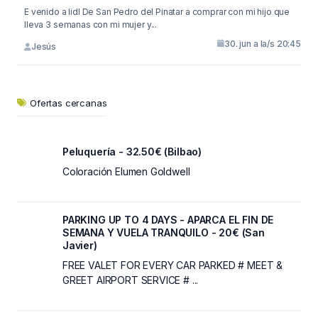
E venido a lidl De San Pedro del Pinatar a comprar con mi hijo que
lleva 3 semanas con mi mujer y...
30. jun a la/s 20:45
Jesús
Ofertas cercanas
Peluquería - 32.50€ (Bilbao)
Coloración Elumen Goldwell
PARKING UP TO 4 DAYS - APARCA EL FIN DE
SEMANA Y VUELA TRANQUILO - 20€ (San
Javier)
FREE VALET FOR EVERY CAR PARKED # MEET &
GREET AIRPORT SERVICE # ...