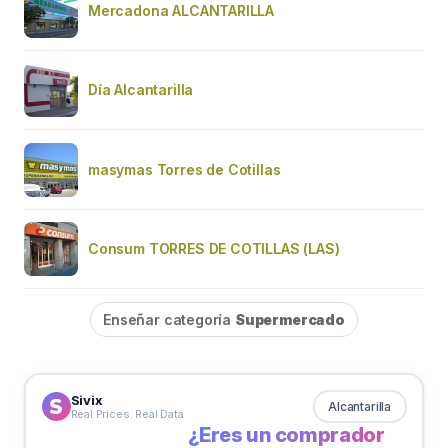
Mercadona ALCANTARILLA
Día Alcantarilla
masymas Torres de Cotillas
Consum TORRES DE COTILLAS (LAS)
Enseñar categoría
Supermercado
Sivix
Alcantarilla
Real Prices. Real Data
¿Eres un comprador