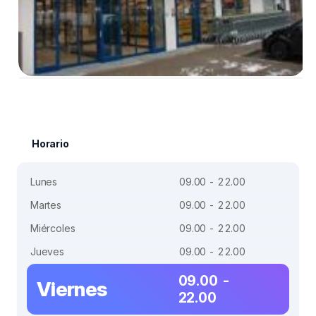
Horario
Lunes
09.00 - 22.00
Martes
09.00 - 22.00
Miércoles
09.00 - 22.00
Jueves
09.00 - 22.00
09.00 -
Viernes
22.00