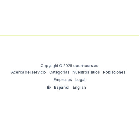
Copyright © 2026
openhours.es
Acerca del servicio
Categorías
Nuestros sitios
Poblaciones
Empresas
Legal
Español
English