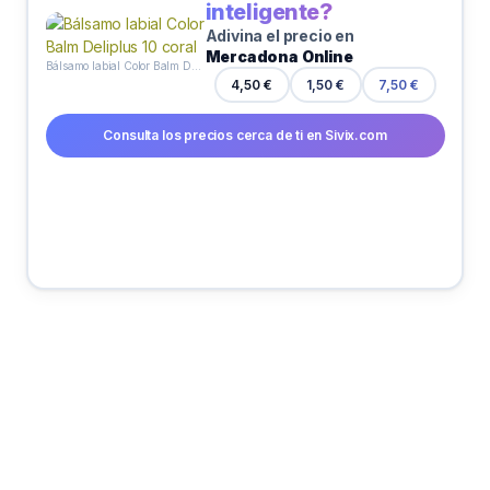
inteligente?
Adivina el precio en
Mercadona Online
Bálsamo labial Color Balm Deliplus 10 coral
4,50 €
1,50 €
7,50 €
Consulta los precios cerca de ti en Sivix.com