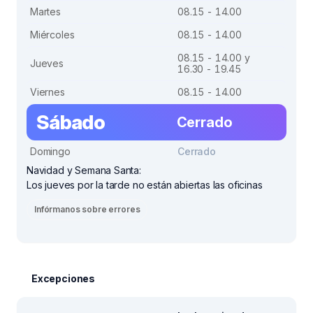
Martes
08.15 - 14.00
Miércoles
08.15 - 14.00
08.15 - 14.00 y
Jueves
16.30 - 19.45
Viernes
08.15 - 14.00
Sábado
Cerrado
Domingo
Cerrado
Navidad y Semana Santa:
Los jueves por la tarde no están abiertas las oficinas
Infórmanos sobre errores
Excepciones