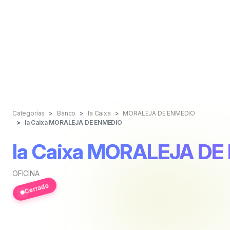
Categorías
Banco
la Caixa
MORALEJA DE ENMEDIO
la Caixa MORALEJA DE ENMEDIO
la Caixa MORALEJA DE
OFICINA
Cerrado