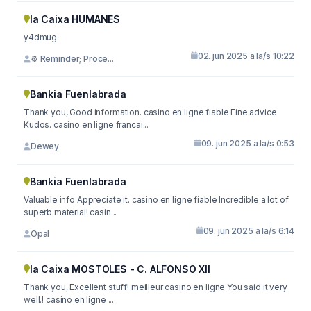
la Caixa HUMANES
y4dmug
02. jun 2025 a la/s 10:22
⚙ Reminder; Proce...
Bankia Fuenlabrada
Thank you, Good information. casino en ligne fiable Fine advice
Kudos. casino en ligne francai...
09. jun 2025 a la/s 0:53
Dewey
Bankia Fuenlabrada
Valuable info Appreciate it. casino en ligne fiable Incredible a lot of
superb material! casin...
09. jun 2025 a la/s 6:14
Opal
la Caixa MOSTOLES - C. ALFONSO XII
Thank you, Excellent stuff! meilleur casino en ligne You said it very
well.! casino en ligne ...