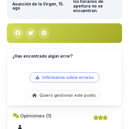
los horarios de
Asunción de la Virgen, 15.
apertura no se
ago
encuentran.
¿Has encontrado algún error?
Infórmanos sobre errores
Quiero gestionar este punto.
Opiniónes (1)