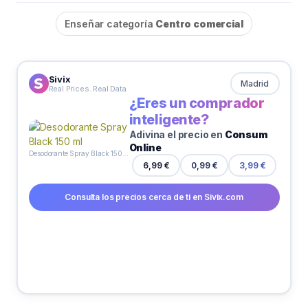
Enseñar categoría
Centro comercial
Sivix
Madrid
Real Prices. Real Data
¿Eres un comprador
inteligente?
Adivina el precio en
Consum
Online
Desodorante Spray Black 150 ml
0,99 €
6,99 €
3,99 €
Consulta los precios cerca de ti en Sivix.com