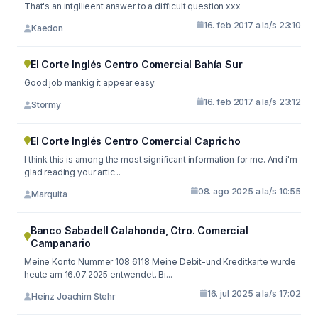
That's an intgllieent answer to a difficult question xxx
16. feb 2017 a la/s 23:10
Kaedon
El Corte Inglés Centro Comercial Bahía Sur
Good job mankig it appear easy.
16. feb 2017 a la/s 23:12
Stormy
El Corte Inglés Centro Comercial Capricho
I think this is among the most significant information for me. And i'm
glad reading your artic...
08. ago 2025 a la/s 10:55
Marquita
Banco Sabadell Calahonda, Ctro. Comercial
Campanario
Meine Konto Nummer 108 6118 Meine Debit-und Kreditkarte wurde
heute am 16.07.2025 entwendet. Bi...
16. jul 2025 a la/s 17:02
Heinz Joachim Stehr