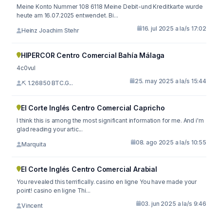
Meine Konto Nummer 108 6118 Meine Debit-und Kreditkarte wurde
heute am 16.07.2025 entwendet. Bi...
16. jul 2025 a la/s 17:02
Heinz Joachim Stehr
HIPERCOR Centro Comercial Bahía Málaga
4c0vul
25. may 2025 a la/s 15:44
⛏ 1.26850 BTC.G...
El Corte Inglés Centro Comercial Capricho
I think this is among the most significant information for me. And i'm
glad reading your artic...
08. ago 2025 a la/s 10:55
Marquita
El Corte Inglés Centro Comercial Arabial
You revealed this terrifically. casino en ligne You have made your
point! casino en ligne Thi...
03. jun 2025 a la/s 9:46
Vincent