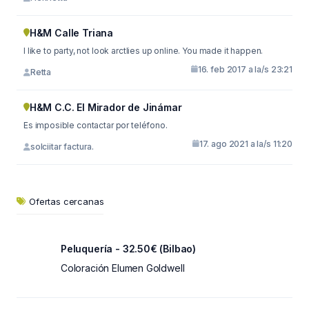
H&M Calle Triana
I like to party, not look arctlies up online. You made it happen.
16. feb 2017 a la/s 23:21
Retta
H&M C.C. El Mirador de Jinámar
Es imposible contactar por teléfono.
17. ago 2021 a la/s 11:20
solciitar factura.
Ofertas cercanas
Peluquería - 32.50€ (Bilbao)
Coloración Elumen Goldwell