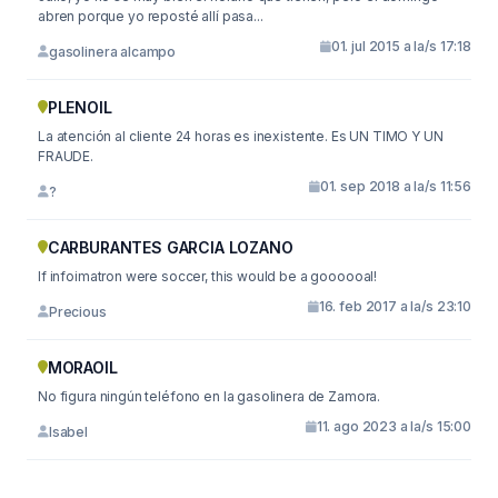
abren porque yo reposté allí pasa...
01. jul 2015 a la/s 17:18
gasolinera alcampo
PLENOIL
La atención al cliente 24 horas es inexistente. Es UN TIMO Y UN
FRAUDE.
01. sep 2018 a la/s 11:56
?
CARBURANTES GARCIA LOZANO
If infoimatron were soccer, this would be a goooooal!
16. feb 2017 a la/s 23:10
Precious
MORAOIL
No figura ningún teléfono en la gasolinera de Zamora.
11. ago 2023 a la/s 15:00
Isabel