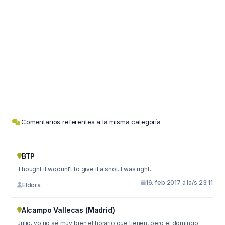
Comentarios referentes a la misma categoría
BTP
Thought it wodunl't to give it a shot. I was right.
16. feb 2017 a la/s 23:11
Eldora
Alcampo Vallecas (Madrid)
Julio, yo no sé muy bien el horario que tienen, pero el domingo