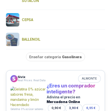
SUTACON
CEPSA
BALLENOIL
Enseñar categoría
Gasolinera
Sivix
ALMONTE
Real Prices. Real Data
¿Eres un comprador
inteligente?
Adivina el precio en
Mercadona Online
0,90 €
3,90 €
6,95 €
Gelatina 0% azúcar sabores fresa, mandarina y limón Hacendado