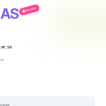
ÑAS
Cerrado
 Nº, 56
nes
errores