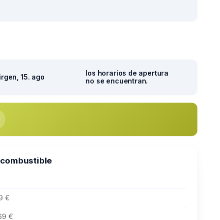
los horarios de apertura
irgen, 15. ago
no se encuentran.
 combustible
9 €
69 €