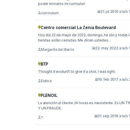
poder enviaros mi curriculun
21. jul 2016 a la/s 
curriculum
Centro comercial La Zenia Boulevard
Hoy día 22 de mayo de 2022, domingo, he ido y todas las
tiendas están cerradas. Me dicen ustedes...
22. may 2022 a la/s 
Margarita del Barrio
BTP
Thought it wodunl't to give it a shot. I was right.
16. feb 2017 a la/s 
Eldora
PLENOIL
La atención al cliente 24 horas es inexistente. Es UN T
Y UN FRAUDE.
01. sep 2018 a la/s 
?