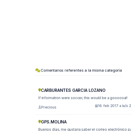
Comentarios referentes a la misma categoría
CARBURANTES GARCIA LOZANO
If infoimatron were soccer, this would be a goooooal!
16. feb 2017 a la/s 
Precious
GPS.MOLINA
Buenos días, me gustaria saber el correo electrónico para