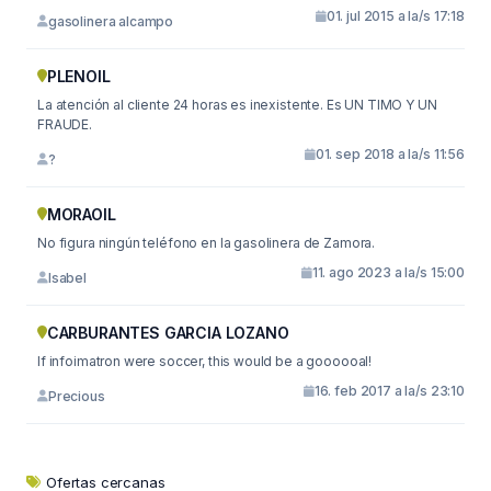
01. jul 2015 a la/s 17:18
gasolinera alcampo
PLENOIL
La atención al cliente 24 horas es inexistente. Es UN TIMO Y UN
FRAUDE.
01. sep 2018 a la/s 11:56
?
MORAOIL
No figura ningún teléfono en la gasolinera de Zamora.
11. ago 2023 a la/s 15:00
Isabel
CARBURANTES GARCIA LOZANO
If infoimatron were soccer, this would be a goooooal!
16. feb 2017 a la/s 23:10
Precious
Ofertas cercanas