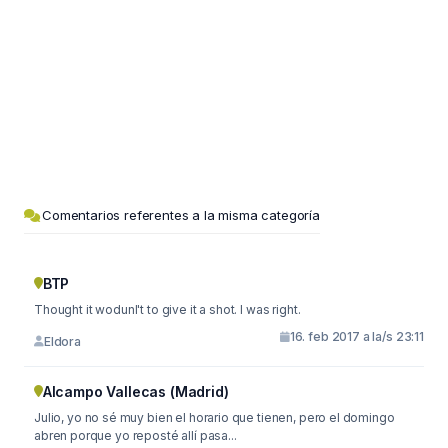
Comentarios referentes a la misma categoría
BTP
Thought it wodunl't to give it a shot. I was right.
16. feb 2017 a la/s 23:11
Eldora
Alcampo Vallecas (Madrid)
Julio, yo no sé muy bien el horario que tienen, pero el domingo
abren porque yo reposté allí pasa...