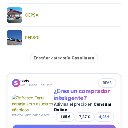
CEPSA
REPSOL
Enseñar categoría
Gasolinera
Sivix
BEAS
Real Prices. Real Data
¿Eres un comprador
inteligente?
Adivina el precio en
Consum
Online
Refresco Fanta naranja zero azúcares añadidos
1,85 €
7,87 €
4,85 €