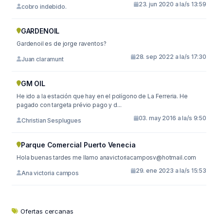
23. jun 2020 a la/s 13:59
cobro indebido.
GARDENOIL
Gardenoil es de jorge raventos?
28. sep 2022 a la/s 17:30
Juan claramunt
GM OIL
He ido a la estación que hay en el polígono de La Ferreria. He
pagado con targeta prévio pago y d...
03. may 2016 a la/s 9:50
Christian Sesplugues
Parque Comercial Puerto Venecia
Hola buenas tardes me llamo
anavictoriacamposv@hotmail.com
29. ene 2023 a la/s 15:53
Ana victoria campos
Ofertas cercanas