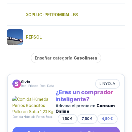
XOPLUC-PETROMIRALLES
REPSOL
Enseñar categoría
Gasolinera
Sivix
LINYOLA
Real Prices. Real Data
¿Eres un comprador
inteligente?
Adivina el precio en
Consum
Online
Comida Húmeda Perros Bocaditos Pollo en Salsa 1,23 Kg
1,50 €
7,50 €
4,50 €