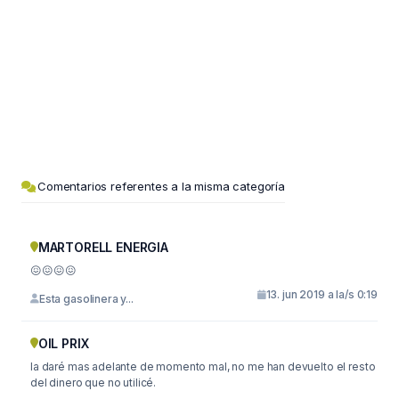
Comentarios referentes a la misma categoría
MARTORELL ENERGIA
😖😖😖😖
13. jun 2019 a la/s 0:19
Esta gasolinera y...
OIL PRIX
la daré mas adelante de momento mal, no me han devuelto el resto
del dinero que no utilicé.