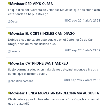
Movistar RED VIP'S OLESA
La que dice ser "Gerenta de 7 tiendas Movistar" que nos atendia en
esta tienda se ha puesto a gri...
07. ago 2014 a la/s 21:58
Oscar
Movistar EL CORTE INGLES CAN DRAGO
Debido a que no existe este servicio en el Corte Inglés de Can
Dragó, sería de mucha utilidad que...
17. sep 2016 a la/s 13:02
Lorena
Movistar CATPHONE SANT ANDREU
tipejo con mala educacion, falta de respeto, instandonos a ir a otra
tienda, que el no tiene culp...
08. sep 2022 a la/s 12:00
christian castañé
Movistar TIENDA MOVISTAR BARCELONA VIA AUGUSTA
Clarificadora y productiva información de la Srta. Olga, la comercial
que me atendió