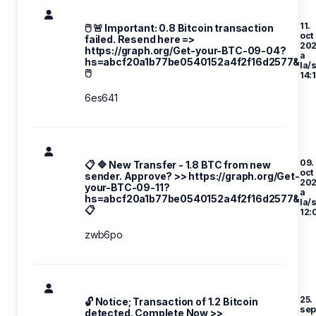
11.
🖱 🚨 Important: 0.8 Bitcoin transaction
oct
failed. Resend here =>
20
https://graph.org/Get-your-BTC-09-04?
a
hs=abcf20a1b77be0540152a4f2f16d2577&
la/
🖱
14:
6es641
09.
📋 🔷 New Transfer - 1.8 BTC from new
oct
sender. Approve? >> https://graph.org/Get-
20
your-BTC-09-11?
a
hs=abcf20a1b77be0540152a4f2f16d2577&
la/
📋
12:
zwb6po
25.
🔓 Notice; Transaction of 1.2 Bitcoin
se
detected. Complete Now >>