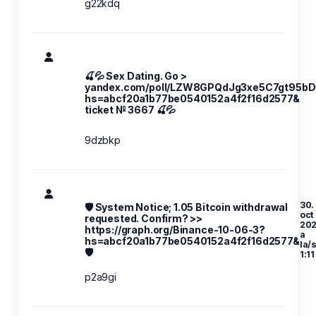
g22kdq
🍒💦 Sex Dating. Go >
yandex.com/poll/LZW8GPQdJg3xe5C7gt95bD
hs=abcf20a1b77be0540152a4f2f16d2577&
ticket № 3667 🍒💦
9dzbkp
30.
🛡 System Notice; 1.05 Bitcoin withdrawal
oct
requested. Confirm? >>
20
https://graph.org/Binance-10-06-3?
a
hs=abcf20a1b77be0540152a4f2f16d2577&
la/
🛡
1:11
p2a9gi