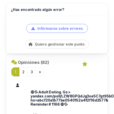
¿Has encontrado algún error?
Infórmanos sobre errores
Quiero gestionar este punto.
Opiniónes (82)
1
2
3
»
😩💦 Adult Dating. Go >
yandex.com/poll/LZW8GPQdJg3xe5C7gt95bD
hs=abcf20a1b77be0540152a4f2f16d2577&
Reminder # 1166 😩💦