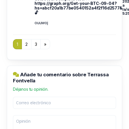
20
https://graph.org/Get-your-BTC-09-04?
a
hs=abcf20a1b77be0540152a4f2f16d2577&
la/
🔓
5:2
ouuwoj
1
2
3
»
Añade tu comentario sobre Terrassa
Fontvella
Déjanos tu opinión.