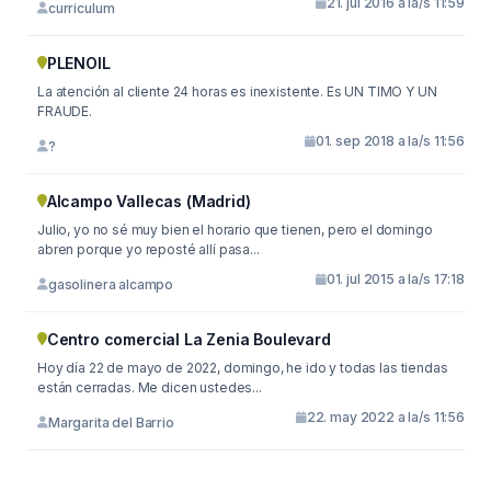
21. jul 2016 a la/s 11:59
curriculum
PLENOIL
La atención al cliente 24 horas es inexistente. Es UN TIMO Y UN
FRAUDE.
01. sep 2018 a la/s 11:56
?
Alcampo Vallecas (Madrid)
Julio, yo no sé muy bien el horario que tienen, pero el domingo
abren porque yo reposté allí pasa...
01. jul 2015 a la/s 17:18
gasolinera alcampo
Centro comercial La Zenia Boulevard
Hoy día 22 de mayo de 2022, domingo, he ido y todas las tiendas
están cerradas. Me dicen ustedes...
22. may 2022 a la/s 11:56
Margarita del Barrio