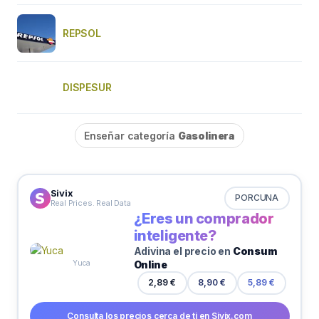
REPSOL
DISPESUR
Enseñar categoría
Gasolinera
Sivix
PORCUNA
Real Prices. Real Data
¿Eres un comprador
inteligente?
Adivina el precio en
Consum
Online
Yuca
2,89 €
8,90 €
5,89 €
Consulta los precios cerca de ti en Sivix.com