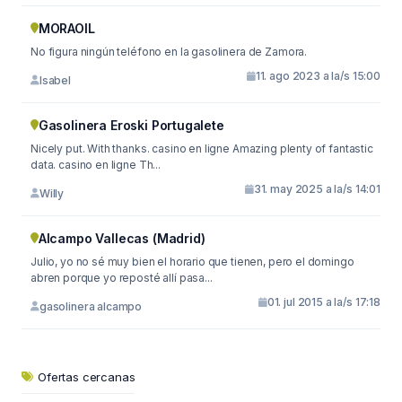
MORAOIL
No figura ningún teléfono en la gasolinera de Zamora.
11. ago 2023 a la/s 15:00
Isabel
Gasolinera Eroski Portugalete
Nicely put. With thanks. casino en ligne Amazing plenty of fantastic
data. casino en ligne Th...
31. may 2025 a la/s 14:01
Willy
Alcampo Vallecas (Madrid)
Julio, yo no sé muy bien el horario que tienen, pero el domingo
abren porque yo reposté allí pasa...
01. jul 2015 a la/s 17:18
gasolinera alcampo
Ofertas cercanas