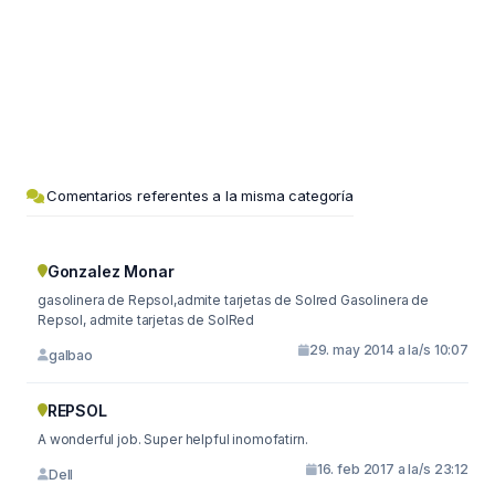
Comentarios referentes a la misma categoría
Gonzalez Monar
gasolinera de Repsol,admite tarjetas de Solred Gasolinera de
Repsol, admite tarjetas de SolRed
29. may 2014 a la/s 10:07
galbao
REPSOL
A wonderful job. Super helpful inomofatirn.
16. feb 2017 a la/s 23:12
Dell