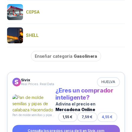
CEPSA
SHELL
Enseñar categoría
Gasolinera
Sivix
HUELVA
Real Prices. Real Data
¿Eres un comprador
inteligente?
Adivina el precio en
Mercadona Online
Pan de molde semillas y pipas de calabaza Hacendado
1,55 €
7,59 €
4,55 €
Consulta los precios cerca de ti en Sivix.com