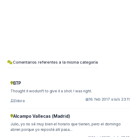
Comentarios referentes a la misma categoría
BTP
Thought it wodunl't to give it a shot. I was right.
16. feb 2017 a la/s 23:11
Eldora
Alcampo Vallecas (Madrid)
Julio, yo no sé muy bien el horario que tienen, pero el domingo
abren porque yo reposté allí pasa...