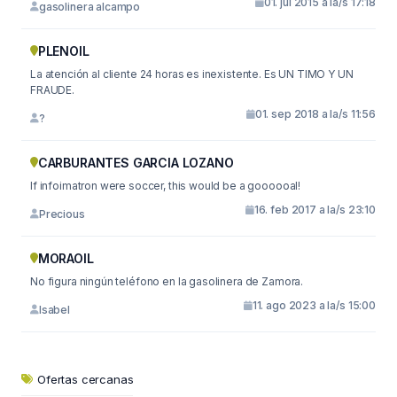
01. jul 2015 a la/s 17:18
gasolinera alcampo
PLENOIL
La atención al cliente 24 horas es inexistente. Es UN TIMO Y UN
FRAUDE.
01. sep 2018 a la/s 11:56
?
CARBURANTES GARCIA LOZANO
If infoimatron were soccer, this would be a goooooal!
16. feb 2017 a la/s 23:10
Precious
MORAOIL
No figura ningún teléfono en la gasolinera de Zamora.
11. ago 2023 a la/s 15:00
Isabel
Ofertas cercanas