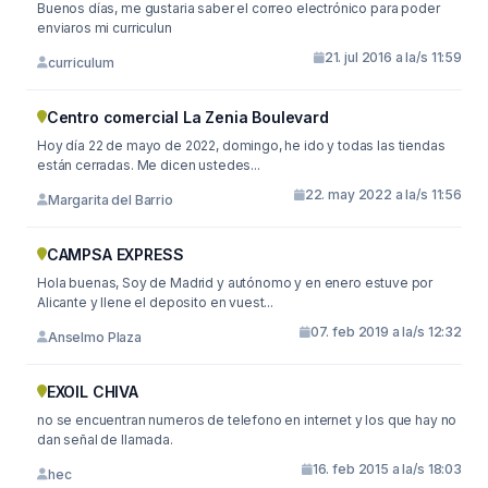
Buenos días, me gustaria saber el correo electrónico para poder
enviaros mi curriculun
21. jul 2016 a la/s 11:59
curriculum
Centro comercial La Zenia Boulevard
Hoy día 22 de mayo de 2022, domingo, he ido y todas las tiendas
están cerradas. Me dicen ustedes...
22. may 2022 a la/s 11:56
Margarita del Barrio
CAMPSA EXPRESS
Hola buenas, Soy de Madrid y autónomo y en enero estuve por
Alicante y llene el deposito en vuest...
07. feb 2019 a la/s 12:32
Anselmo Plaza
EXOIL CHIVA
no se encuentran numeros de telefono en internet y los que hay no
dan señal de llamada.
16. feb 2015 a la/s 18:03
hec