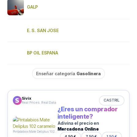
GALP
E. S. SAN JOSE
BP OIL ESPANA
Enseñar categoría
Gasolinera
Sivix
CASTRIL
Real Prices. Real Data
¿Eres un comprador
inteligente?
Adivina el precio en
Mercadona Online
Pintalabios Mate Deliplus 102 caramelo
4,50 €
7,50 €
1,50 €