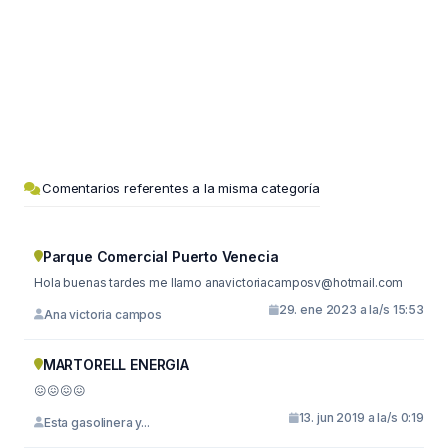
Comentarios referentes a la misma categoría
Parque Comercial Puerto Venecia
Hola buenas tardes me llamo
anavictoriacamposv@hotmail.com
29. ene 2023 a la/s 15:53
Ana victoria campos
MARTORELL ENERGIA
😖😖😖😖
13. jun 2019 a la/s 0:19
Esta gasolinera y...