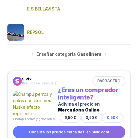
E.S.BELLAVISTA
REPSOL
Enseñar categoría
Gasolinera
Sivix
BARBASTRO
Real Prices. Real Data
¿Eres un comprador
inteligente?
Adivina el precio en
Mercadona Online
6,50 €
3,50 €
0,50 €
Champú perros y gatos con aloe vera Nuske efecto repelente
Consulta los precios cerca de ti en Sivix.com