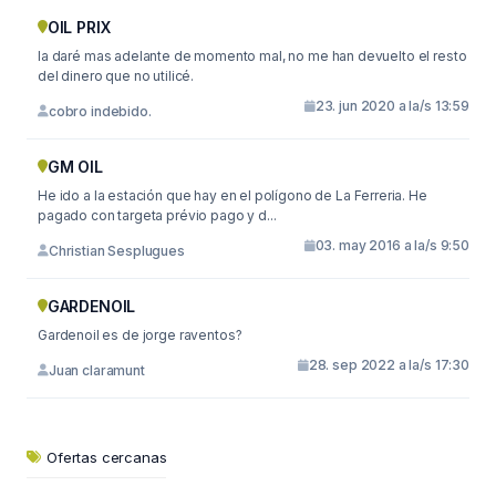
OIL PRIX
la daré mas adelante de momento mal, no me han devuelto el resto
del dinero que no utilicé.
23. jun 2020 a la/s 13:59
cobro indebido.
GM OIL
He ido a la estación que hay en el polígono de La Ferreria. He
pagado con targeta prévio pago y d...
03. may 2016 a la/s 9:50
Christian Sesplugues
GARDENOIL
Gardenoil es de jorge raventos?
28. sep 2022 a la/s 17:30
Juan claramunt
Ofertas cercanas