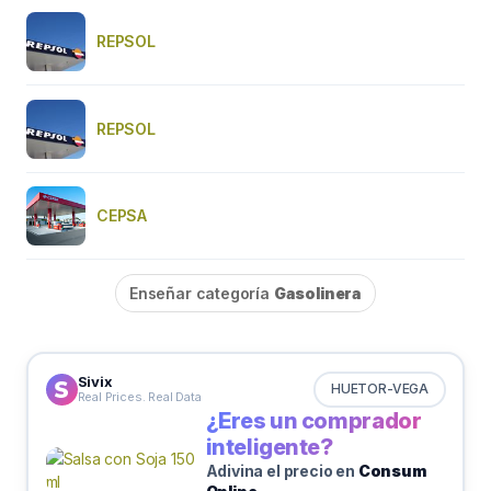
REPSOL
REPSOL
CEPSA
Enseñar categoría
Gasolinera
Sivix
HUETOR-VEGA
Real Prices. Real Data
¿Eres un comprador
inteligente?
Adivina el precio en
Consum