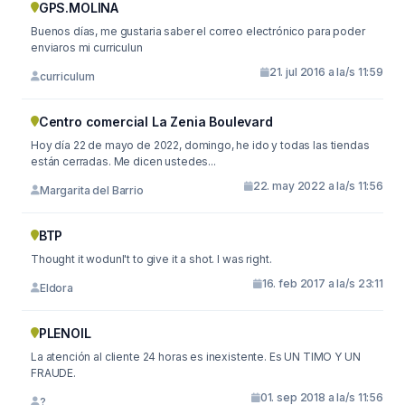
GPS.MOLINA
Buenos días, me gustaria saber el correo electrónico para poder
enviaros mi curriculun
21. jul 2016 a la/s 11:59
curriculum
Centro comercial La Zenia Boulevard
Hoy día 22 de mayo de 2022, domingo, he ido y todas las tiendas
están cerradas. Me dicen ustedes...
22. may 2022 a la/s 11:56
Margarita del Barrio
BTP
Thought it wodunl't to give it a shot. I was right.
16. feb 2017 a la/s 23:11
Eldora
PLENOIL
La atención al cliente 24 horas es inexistente. Es UN TIMO Y UN
FRAUDE.
01. sep 2018 a la/s 11:56
?