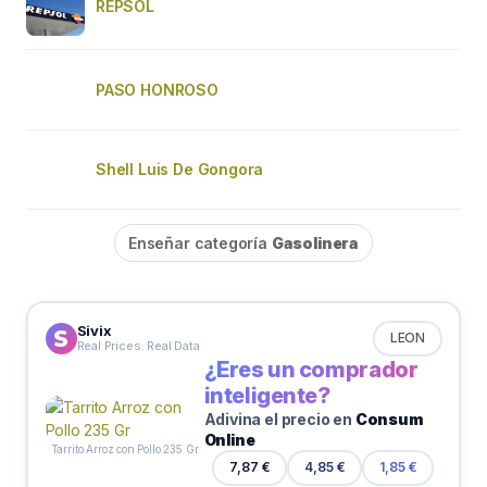
REPSOL
PASO HONROSO
Shell Luis De Gongora
Enseñar categoría
Gasolinera
Sivix
LEON
Real Prices. Real Data
¿Eres un comprador
inteligente?
Adivina el precio en
Consum
Online
Tarrito Arroz con Pollo 235 Gr
7,87 €
4,85 €
1,85 €