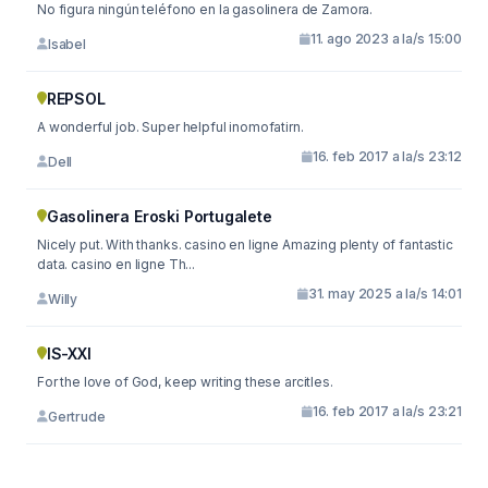
No figura ningún teléfono en la gasolinera de Zamora.
11. ago 2023 a la/s 15:00
Isabel
REPSOL
A wonderful job. Super helpful inomofatirn.
16. feb 2017 a la/s 23:12
Dell
Gasolinera Eroski Portugalete
Nicely put. With thanks. casino en ligne Amazing plenty of fantastic
data. casino en ligne Th...
31. may 2025 a la/s 14:01
Willy
IS-XXI
For the love of God, keep writing these arcitles.
16. feb 2017 a la/s 23:21
Gertrude