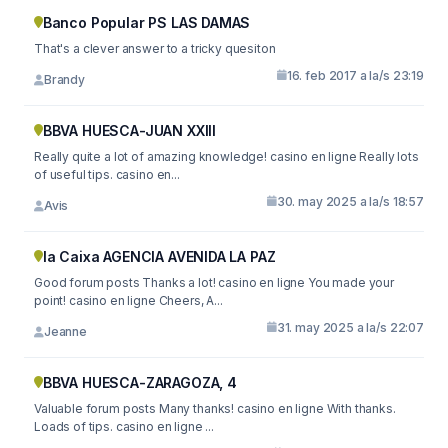
Banco Popular PS LAS DAMAS
That's a clever answer to a tricky quesiton
16. feb 2017 a la/s 23:19
Brandy
BBVA HUESCA-JUAN XXIII
Really quite a lot of amazing knowledge! casino en ligne Really lots
of useful tips. casino en...
30. may 2025 a la/s 18:57
Avis
la Caixa AGENCIA AVENIDA LA PAZ
Good forum posts Thanks a lot! casino en ligne You made your
point! casino en ligne Cheers, A...
31. may 2025 a la/s 22:07
Jeanne
BBVA HUESCA-ZARAGOZA, 4
Valuable forum posts Many thanks! casino en ligne With thanks.
Loads of tips. casino en ligne ...