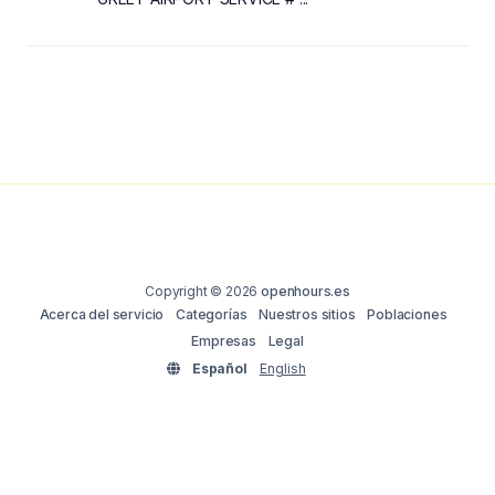
Copyright © 2026
openhours.es
Acerca del servicio
Categorías
Nuestros sitios
Poblaciones
Empresas
Legal
Español
English