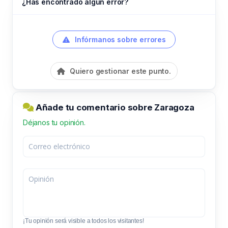
¿Has encontrado algún error?
Infórmanos sobre errores
Quiero gestionar este punto.
Añade tu comentario sobre Zaragoza
Déjanos tu opinión.
¡Tu opinión será visible a todos los visitantes!