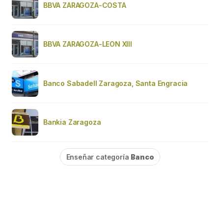
BBVA ZARAGOZA-COSTA
BBVA ZARAGOZA-LEON XIII
Banco Sabadell Zaragoza, Santa Engracia
Bankia Zaragoza
Enseñar categoría
Banco