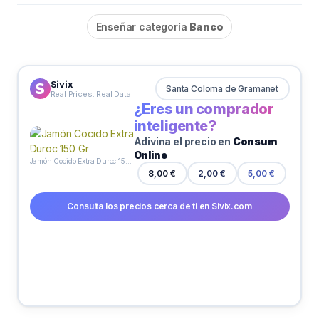
Enseñar categoría
Banco
Sivix
Santa Coloma de Gramanet
Real Prices. Real Data
¿Eres un comprador
inteligente?
Adivina el precio en
Consum
Online
Jamón Cocido Extra Duroc 150 Gr
2,00 €
8,00 €
5,00 €
Consulta los precios cerca de ti en Sivix.com