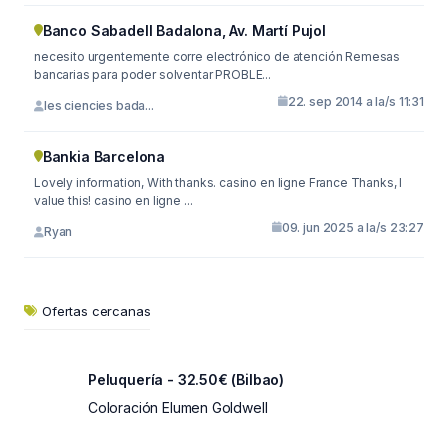
Banco Sabadell Badalona, Av. Martí Pujol
necesito urgentemente corre electrónico de atención Remesas
bancarias para poder solventar PROBLE...
22. sep 2014 a la/s 11:31
les ciencies bada...
Bankia Barcelona
Lovely information, With thanks. casino en ligne France Thanks, I
value this! casino en ligne ...
09. jun 2025 a la/s 23:27
Ryan
Ofertas cercanas
Peluquería - 32.50€ (Bilbao)
Coloración Elumen Goldwell