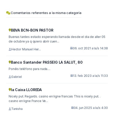
Comentarios referentes a la misma categoría
BBVA BCN-BON PASTOR
Buenas tardes estado esperando llamada desde el dia de aller 05
de octubre ya q quiero abrir cuen...
06. oct 2021 a la/s 14:38
Hector Manuel Her...
Banco Santander PASSEIG LA SALUT, 80
Ponéis teléfono para nada....
13. feb 2023 a la/s 11:33
Gabriel
la Caixa LLOREDA
Nicely put. Regards. casino en ligne francais This is nicely put. .
casino en ligne France Ve...
04. jun 2025 a la/s 4:30
Tanisha