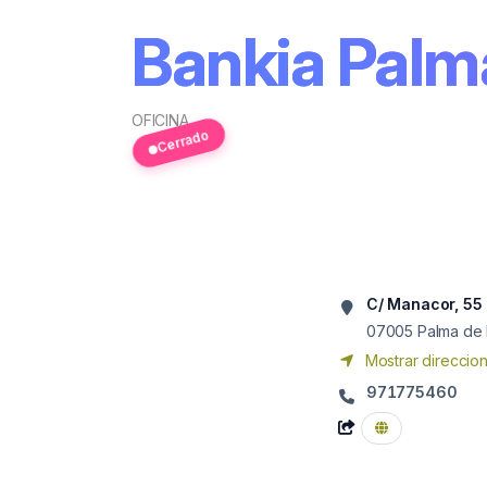
Bankia Palm
OFICINA
Cerrado
C/ Manacor, 55
07005
Palma de 
Mostrar direccio
971775460