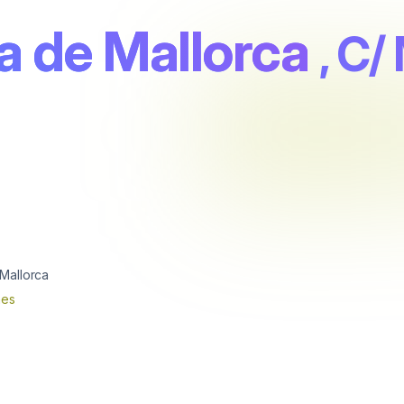
a de Mallorca
, C/
Mallorca
nes