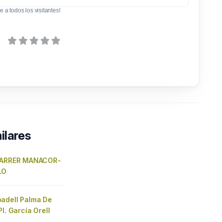
e a todos los visitantes!
ilares
 CARRER MANACOR-
LO
adell Palma De
Pl. García Orell