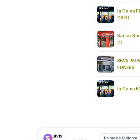
la Caixa 
ORELL
Banco San
27
BBVA PAL
FONERS
la Caixa 
Sivix
Palma de Mallorca