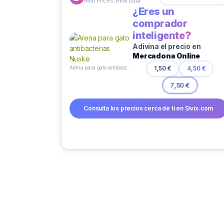
Real Prices. Real Data
¿Eres un
comprador
inteligente?
Adivina el precio en
Mercadona Online
Arena para gato antibacterias Nuske
1,50 €
4,50 €
7,50 €
Consulta los precios cerca de ti en Sivix.com