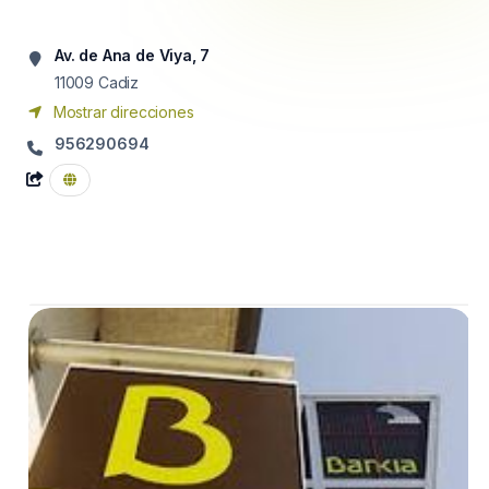
Av. de Ana de Viya, 7
11009
Cadiz
Mostrar direcciones
956290694