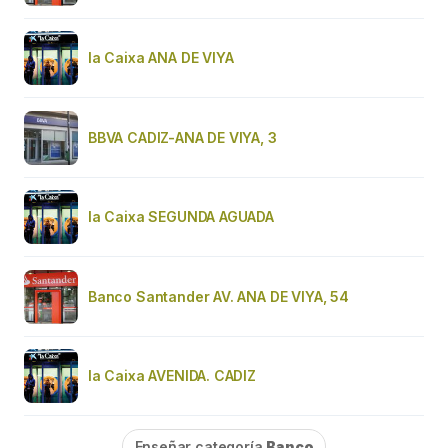
la Caixa ANA DE VIYA
BBVA CADIZ-ANA DE VIYA, 3
la Caixa SEGUNDA AGUADA
Banco Santander AV. ANA DE VIYA, 54
la Caixa AVENIDA. CADIZ
Enseñar categoría
Banco