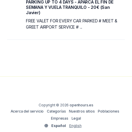
PARKING UP TO 4 DAYS - APARCA EL FIN DE
SEMANA Y VUELA TRANQUILO - 20€ (San
Javier)
FREE VALET FOR EVERY CAR PARKED # MEET &
GREET AIRPORT SERVICE # ...
Copyright © 2026
openhours.es
Acerca del servicio
Categorías
Nuestros sitios
Poblaciones
Empresas
Legal
Español
English