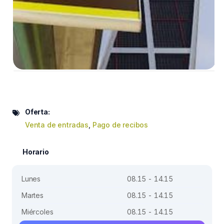
Oferta:
Venta de entradas
,
Pago de recibos
Horario
Lunes
08.15 - 14.15
Martes
08.15 - 14.15
Miércoles
08.15 - 14.15