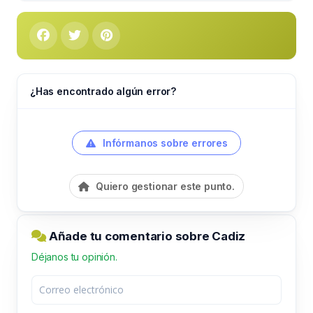
¿Has encontrado algún error?
Infórmanos sobre errores
Quiero gestionar este punto.
Añade tu comentario sobre Cadiz
Déjanos tu opinión.