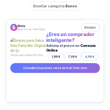
Enseñar categoría
Banco
Sivix
Badajoz
Real Prices. Real Data
¿Eres un comprador
inteligente?
Adivina el precio en
Consum
Online
Snacks para Gatos Felix Party Mix Original 60 Gr
1,99 €
7,99 €
4,99 €
Consulta los precios cerca de ti en Sivix.com