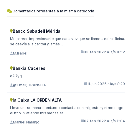
Comentarios referentes a la misma categoría
Banco Sabadell Mérida
Me parece impresionante que cada vez que se llame a esta oficina,
se desvíe a la central y jamás ...
03. feb 2022 a la/s 10:12
M.Isabel
Bankia Caceres
o2l7yg
11. jun 2025 a la/s 8:29
🔐 Email; TRANSFER...
la Caixa LA ORDEN ALTA
Llevo una semana intentando contactar con mi gestor y ni me coge
el tfno. ni atiende mis mensajes...
07. feb 2022 a la/s 11:04
Manuel Naranjo