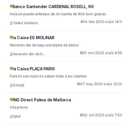
Banco Santander CARDENAL ROSELL, 90
Hola se puede antesipo de mi cuenta de 800 evro gracias
14. feb 2023 a la/s 14:11
Yanka Vasileva
la Caixa ES MOLINAR
Necesito dar de baja una tarjeta de banco
21. nov 2022 a la/s 9:56
Necesito dar de b...
la Caixa PLAÇA PARIS
Para mi son nulos no saben tratar a los clientes
07. may 2020 a la/s 12:22
El hadji
ING Direct Palma de Mallorca
Cita previa
02. oct 2023 a la/s 7:53
Iqbal