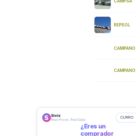
CAMPSA
REPSOL
CAMPANO
CAMPANO
Sivix
CURRO
Real Prices. Real Data
¿Eres un
comprador