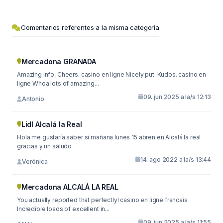
Comentarios referentes a la misma categoría
Mercadona GRANADA
Amazing info, Cheers. casino en ligne Nicely put. Kudos. casino en
ligne Whoa lots of amazing...
09. jun 2025 a la/s 12:13
Antonio
Lidl Alcalá la Real
Hola me gustaría saber si mañana lunes 15 abren en Alcalá la real
gracias y un saludo
14. ago 2022 a la/s 13:44
Verónica
Mercadona ALCALÁ LA REAL
You actually reported that perfectly! casino en ligne francais
Incredible loads of excellent in...
09. jun 2025 a la/s 11:55