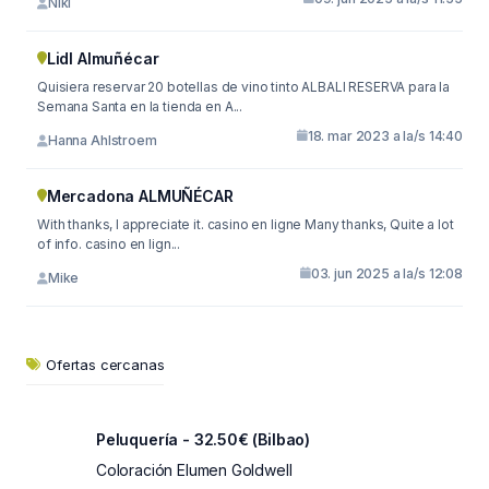
Niki
Lidl Almuñécar
Quisiera reservar 20 botellas de vino tinto ALBALI RESERVA para la
Semana Santa en la tienda en A...
18. mar 2023 a la/s 14:40
Hanna Ahlstroem
Mercadona ALMUÑÉCAR
With thanks, I appreciate it. casino en ligne Many thanks, Quite a lot
of info. casino en lign...
03. jun 2025 a la/s 12:08
Mike
Ofertas cercanas
Peluquería - 32.50€ (Bilbao)
Coloración Elumen Goldwell