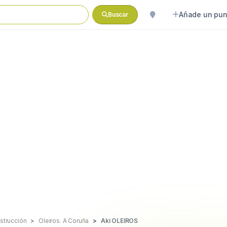
Añade un pun
Buscar
nstrucción
Oleiros. A Coruña
Aki OLEIROS