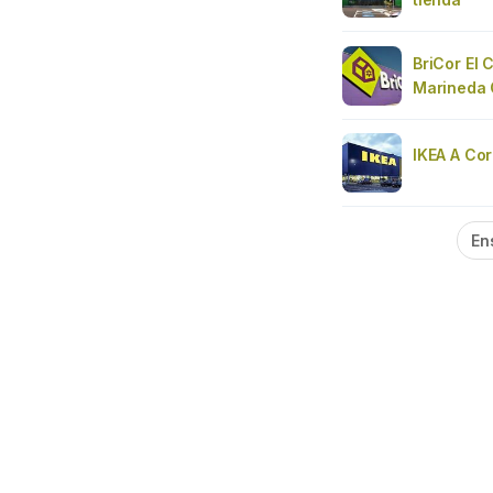
BriCor El C
Marineda 
IKEA A Co
En