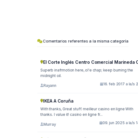
Comentarios referentes a la misma categoría
El Corte Inglés Centro Comercial Marineda C
Superb inafrmotion here, ol'e chap; keep burning the
midnight oil.
16. feb 2017 a la/s 
Rayann
IKEA A Coruña
With thanks, Great stuff. meilleur casino en ligne With
thanks. I value it! casino en ligne fr...
09. jun 2025 a la/s 
Murray