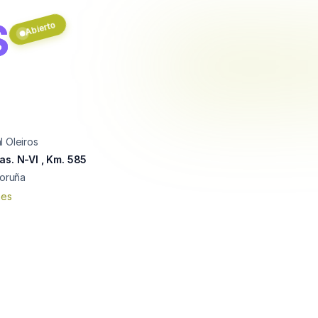
S
Abierto
 Oleiros
as. N-VI , Km. 585
Coruña
nes