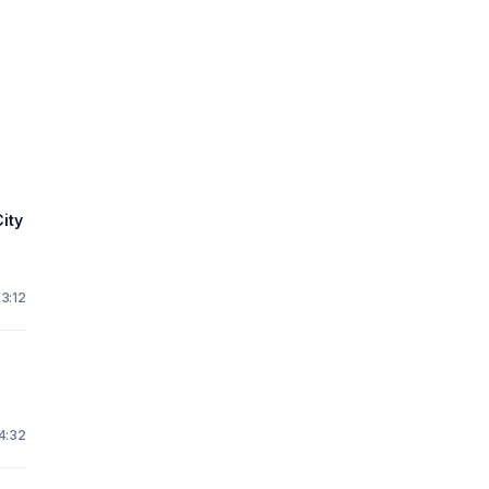
ity
23:12
14:32