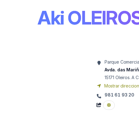
Aki OLEIRO
Parque Comercial
Avda. das Mariñ
15171
Oleiros. A 
Mostrar direccio
981 61 93 20